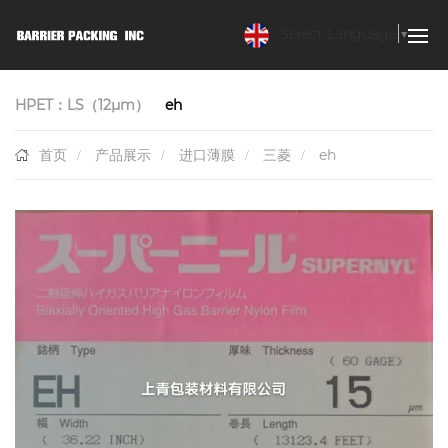
Select Language
▼
HPET：LS（12μm）
eh
首页
产品展示
进口薄膜
三菱
eh