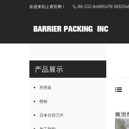
欢迎来到上青官网！
86-532-84885478 183034
产品展示
开闭条
喷粉
爽滑
日本分切刀片
加工助剂