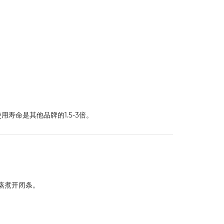
寿命是其他品牌的1.5-3倍。
温蒸煮开闭条。